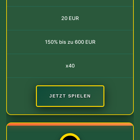
20 EUR
150% bis zu 600 EUR
x40
JETZT SPIELEN