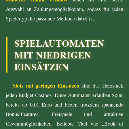
Auswahl an Zahlungsmöglichkeiten, sodass für jeden
Spielertyp die passende Methode dabei ist.
SPIELAUTOMATEN
MIT NIEDRIGEN
EINSÄTZEN
Slots mit geringen Einsätzen
sind das Herzstück
jeden Budget-Casinos. Diese Automaten erlauben Spins
bereits ab 0,01 Euro und bieten trotzdem spannende
Bonus-Features, Freispiele und attraktive
Gewinnmöglichkeiten. Beliebte Titel wie „Book of