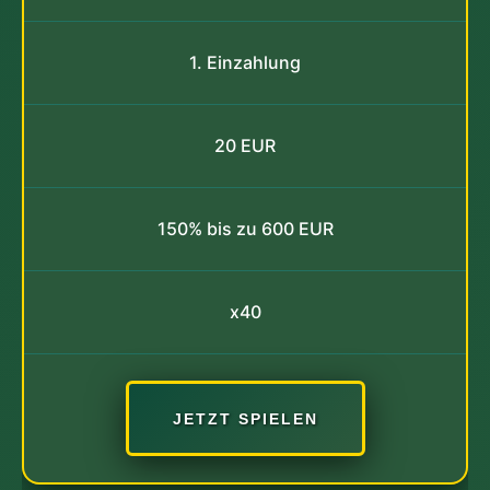
1. Einzahlung
20 EUR
150% bis zu 600 EUR
x40
JETZT SPIELEN