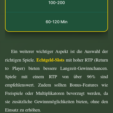
100-200
60-120 Min
Ein weiterer wichtiger Aspekt ist die Auswahl der
Echtgeld-Slots
richtigen Spiele.
mit hoher RTP (Return
to Player) bieten bessere Langzeit-Gewinnchancen.
Spiele mit einem RTP von über 96% sind
empfehlenswert. Zudem sollten Bonus-Features wie
Freispiele oder Multiplikatoren bevorzugt werden, da
sie zusätzliche Gewinnmöglichkeiten bieten, ohne den
Einsatz zu erhöhen.