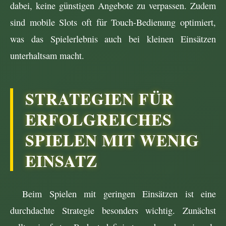
dabei, keine günstigen Angebote zu verpassen. Zudem
sind mobile Slots oft für Touch-Bedienung optimiert,
was das Spielerlebnis auch bei kleinen Einsätzen
unterhaltsam macht.
STRATEGIEN FÜR
ERFOLGREICHES
SPIELEN MIT WENIG
EINSATZ
Beim Spielen mit geringen Einsätzen ist eine
durchdachte Strategie besonders wichtig. Zunächst