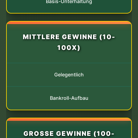
Basis-Unterhaltung
MITTLERE GEWINNE (10-
100X)
Gelegentlich
Bankroll-Aufbau
GROSSE GEWINNE (100-5