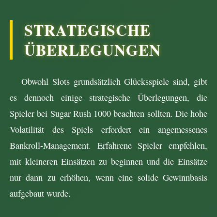
STRATEGISCHE
ÜBERLEGUNGEN
Obwohl Slots grundsätzlich Glücksspiele sind, gibt
es dennoch einige strategische Überlegungen, die
Spieler bei Sugar Rush 1000 beachten sollten. Die hohe
Volatilität des Spiels erfordert ein angemessenes
Bankroll-Management. Erfahrene Spieler empfehlen,
mit kleineren Einsätzen zu beginnen und die Einsätze
nur dann zu erhöhen, wenn eine solide Gewinnbasis
aufgebaut wurde.