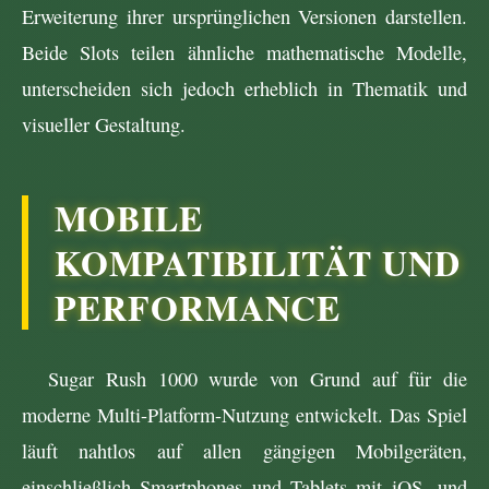
Erweiterung ihrer ursprünglichen Versionen darstellen.
Beide Slots teilen ähnliche mathematische Modelle,
unterscheiden sich jedoch erheblich in Thematik und
visueller Gestaltung.
MOBILE
KOMPATIBILITÄT UND
PERFORMANCE
Sugar Rush 1000 wurde von Grund auf für die
moderne Multi-Platform-Nutzung entwickelt. Das Spiel
läuft nahtlos auf allen gängigen Mobilgeräten,
einschließlich Smartphones und Tablets mit iOS- und