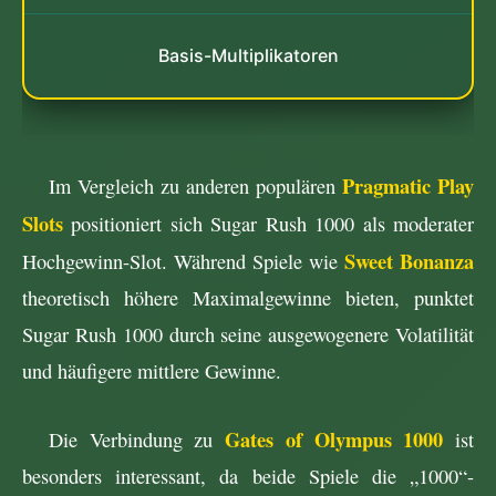
Basis-Multiplikatoren
Pragmatic Play
Im Vergleich zu anderen populären
Slots
positioniert sich Sugar Rush 1000 als moderater
Sweet Bonanza
Hochgewinn-Slot. Während Spiele wie
theoretisch höhere Maximalgewinne bieten, punktet
Sugar Rush 1000 durch seine ausgewogenere Volatilität
und häufigere mittlere Gewinne.
Gates of Olympus 1000
Die Verbindung zu
ist
besonders interessant, da beide Spiele die „1000“-