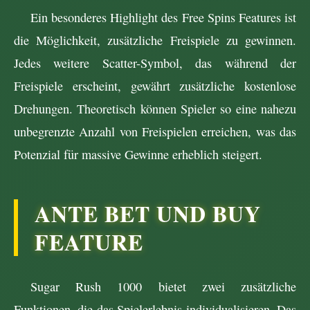
Ein besonderes Highlight des Free Spins Features ist
die Möglichkeit, zusätzliche Freispiele zu gewinnen.
Jedes weitere Scatter-Symbol, das während der
Freispiele erscheint, gewährt zusätzliche kostenlose
Drehungen. Theoretisch können Spieler so eine nahezu
unbegrenzte Anzahl von Freispielen erreichen, was das
Potenzial für massive Gewinne erheblich steigert.
ANTE BET UND BUY
FEATURE
Sugar Rush 1000 bietet zwei zusätzliche
Funktionen, die das Spielerlebnis individualisieren. Das