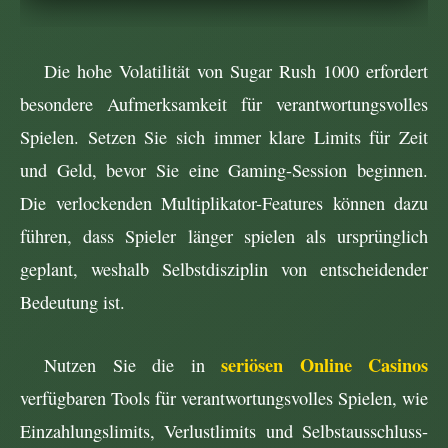
Die hohe Volatilität von Sugar Rush 1000 erfordert
besondere Aufmerksamkeit für verantwortungsvolles
Spielen. Setzen Sie sich immer klare Limits für Zeit
und Geld, bevor Sie eine Gaming-Session beginnen.
Die verlockenden Multiplikator-Features können dazu
führen, dass Spieler länger spielen als ursprünglich
geplant, weshalb Selbstdisziplin von entscheidender
Bedeutung ist.
seriösen Online Casinos
Nutzen Sie die in
verfügbaren Tools für verantwortungsvolles Spielen, wie
Einzahlungslimits, Verlustlimits und Selbstausschluss-