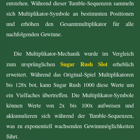
entstehen. Während dieser Tumble-Sequenzen sammeln
sich Multiplikator-Symbole an bestimmten Positionen
und erhöhen den Gesamtmultiplikator für alle
nachfolgenden Gewinne.
Die Multiplikator-Mechanik wurde im Vergleich
Sugar Rush Slot
zum ursprünglichen
erheblich
erweitert. Während das Original-Spiel Multiplikatoren
bis 128x bot, kann Sugar Rush 1000 diese Werte um
ein Vielfaches übertreffen. Die Multiplikator-Symbole
können Werte von 2x bis 100x aufweisen und
akkumulieren sich während der Tumble-Sequenzen,
was zu exponentiell wachsenden Gewinnmöglichkeiten
führt.