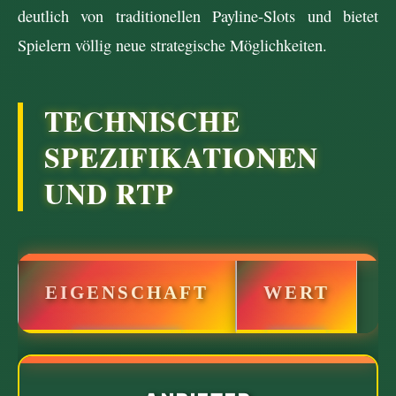
deutlich von traditionellen Payline-Slots und bietet
Spielern völlig neue strategische Möglichkeiten.
TECHNISCHE
SPEZIFIKATIONEN
UND RTP
EIGENSCHAFT
WERT