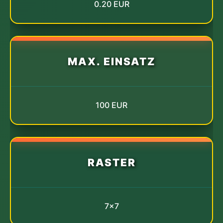
0.20 EUR
MAX. EINSATZ
100 EUR
RASTER
7×7