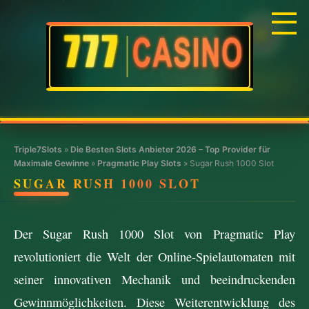
Skip
to
content
Triple7Slots
»
Die Besten Slots Anbieter 2026 – Top Provider für
Maximale Gewinne
»
Pragmatic Play Slots
»
Sugar Rush 1000 Slot
SUGAR RUSH 1000 SLOT
Der Sugar Rush 1000 Slot von Pragmatic Play
revolutioniert die Welt der Online-Spielautomaten mit
seiner innovativen Mechanik und beeindruckenden
Gewinnmöglichkeiten. Diese Weiterentwicklung des