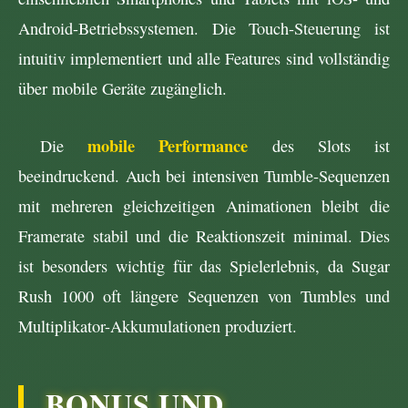
Android-Betriebssystemen. Die Touch-Steuerung ist
intuitiv implementiert und alle Features sind vollständig
über mobile Geräte zugänglich.
mobile Performance
Die
des Slots ist
beeindruckend. Auch bei intensiven Tumble-Sequenzen
mit mehreren gleichzeitigen Animationen bleibt die
Framerate stabil und die Reaktionszeit minimal. Dies
ist besonders wichtig für das Spielerlebnis, da Sugar
Rush 1000 oft längere Sequenzen von Tumbles und
Multiplikator-Akkumulationen produziert.
BONUS UND