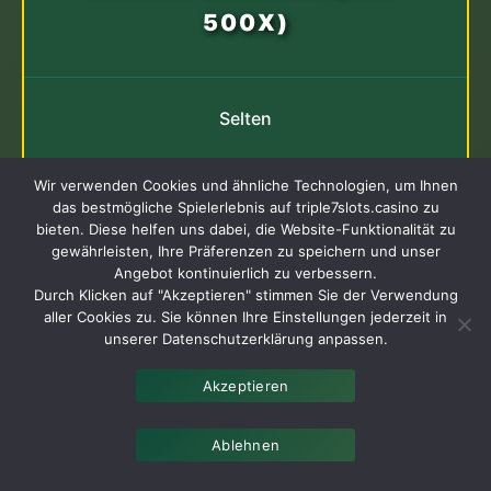
00X)
Selten
Wir verwenden Cookies und ähnliche Technologien, um Ihnen
Signifikante Gewinne
das bestmögliche Spielerlebnis auf triple7slots.casino zu
bieten. Diese helfen uns dabei, die Website-Funktionalität zu
gewährleisten, Ihre Präferenzen zu speichern und unser
Angebot kontinuierlich zu verbessern.
Durch Klicken auf "Akzeptieren" stimmen Sie der Verwendung
aller Cookies zu. Sie können Ihre Einstellungen jederzeit in
MAXIMALE GEWINNE (500-
unserer Datenschutzerklärung anpassen.
1000X)
Akzeptieren
Ablehnen
Sehr selten