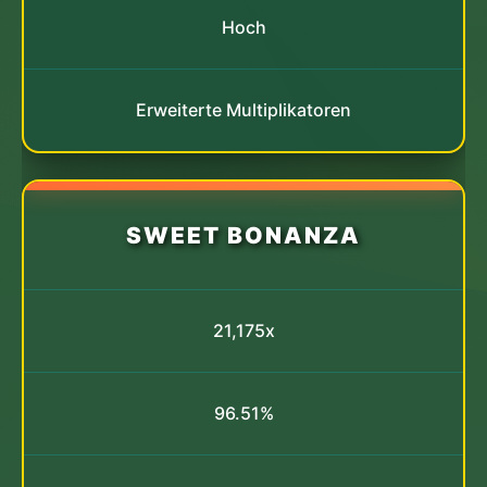
Hoch
Erweiterte Multiplikatoren
SWEET BONANZA
21,175x
96.51%