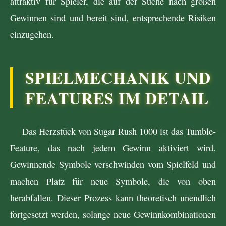
attraktiv für Spieler, die auf der Suche nach großen
Gewinnen sind und bereit sind, entsprechende Risiken
einzugehen.
SPIELMECHANIK UND
FEATURES IM DETAIL
Das Herzstück von Sugar Rush 1000 ist das Tumble-
Feature, das nach jedem Gewinn aktiviert wird.
Gewinnende Symbole verschwinden vom Spielfeld und
machen Platz für neue Symbole, die von oben
herabfallen. Dieser Prozess kann theoretisch unendlich
fortgesetzt werden, solange neue Gewinnkombinationen