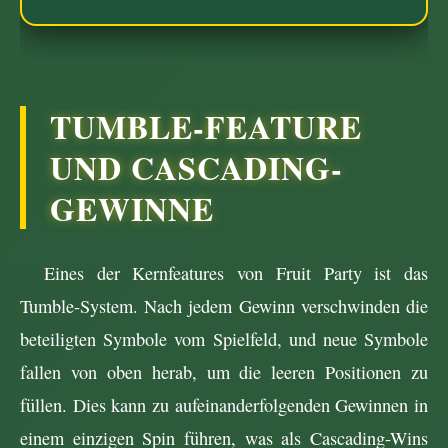
TUMBLE-FEATURE
UND CASCADING-
GEWINNE
Eines der Kernfeatures von Fruit Party ist das
Tumble-System. Nach jedem Gewinn verschwinden die
beteiligten Symbole vom Spielfeld, und neue Symbole
fallen von oben herab, um die leeren Positionen zu
füllen. Dies kann zu aufeinanderfolgenden Gewinnen in
einem einzigen Spin führen, was als Cascading-Wins