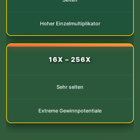
Hoher Einzelmultiplikator
16X – 256X
Sehr selten
Extreme Gewinnpotentiale