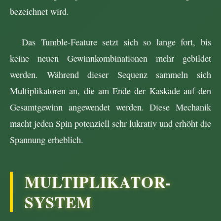
bezeichnet wird.
Das Tumble-Feature setzt sich so lange fort, bis
keine neuen Gewinnkombinationen mehr gebildet
werden. Während dieser Sequenz sammeln sich
Multiplikatoren an, die am Ende der Kaskade auf den
Gesamtgewinn angewendet werden. Diese Mechanik
macht jeden Spin potenziell sehr lukrativ und erhöht die
Spannung erheblich.
MULTIPLIKATOR-
SYSTEM