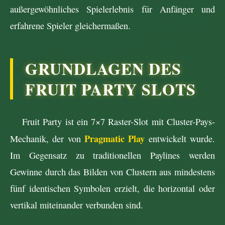
außergewöhnliches Spielerlebnis für Anfänger und
erfahrene Spieler gleichermaßen.
GRUNDLAGEN DES
FRUIT PARTY SLOTS
Fruit Party ist ein 7×7 Raster-Slot mit Cluster-Pays-
Pragmatic Play
Mechanik, der von
entwickelt wurde.
Im Gegensatz zu traditionellen Paylines werden
Gewinne durch das Bilden von Clustern aus mindestens
fünf identischen Symbolen erzielt, die horizontal oder
vertikal miteinander verbunden sind.