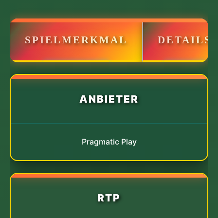
SPIELMERKMAL
DETAILS
ANBIETER
Pragmatic Play
RTP