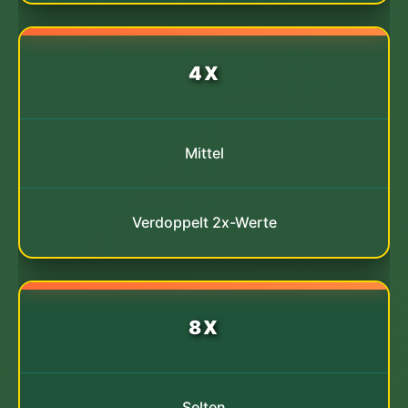
4X
Mittel
Verdoppelt 2x-Werte
8X
Selten