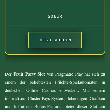
20 EUR
JETZT SPIELEN
Fruit Party Slot
Der
von Pragmatic Play hat sich zu
einem der beliebtesten Früchte-Spielautomaten in
deutschen Online Casinos entwickelt. Mit seinem
innovativen Cluster-Pays-System, lebendigen Grafiken
und lukrativen Bonus-Features bietet dieser Slot ein