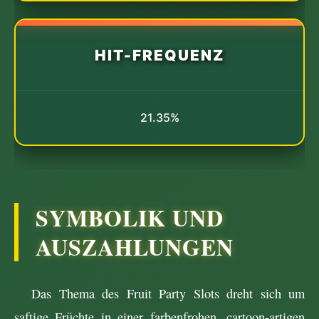
HIT-FREQUENZ
21.35%
SYMBOLIK UND
AUSZAHLUNGEN
Das Thema des Fruit Party Slots dreht sich um
saftige Früchte in einer farbenfrohen, cartoon-artigen