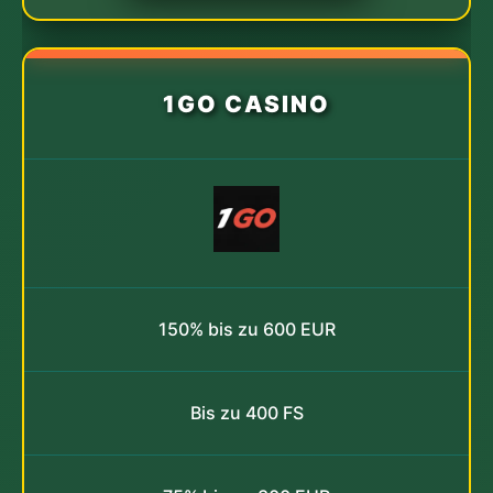
1GO CASINO
150% bis zu 600 EUR
Bis zu 400 FS