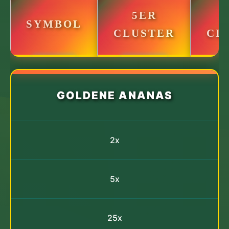
5ER
SYMBOL
CLUSTER
CL
GOLDENE ANANAS
2x
5x
25x