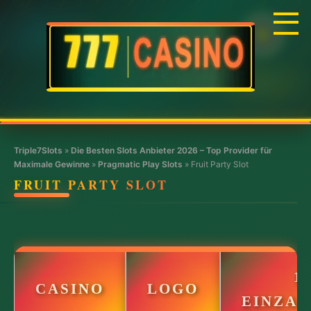
Skip
to
content
Triple7Slots
»
Die Besten Slots Anbieter 2026 – Top Provider für
Maximale Gewinne
»
Pragmatic Play Slots
»
Fruit Party Slot
FRUIT PARTY SLOT
1.
CASINO
LOGO
EINZA