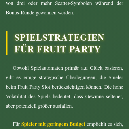
von drei oder mehr Scatter-Symbolen während der
Bonus-Runde gewonnen werden.
SPIELSTRATEGIEN
FÜR FRUIT PARTY
Obwohl Spielautomaten primär auf Glück basieren,
gibt es einige strategische Überlegungen, die Spieler
beim Fruit Party Slot berücksichtigen können. Die hohe
Volatilität des Spiels bedeutet, dass Gewinne seltener,
aber potenziell größer ausfallen.
Spieler mit geringem Budget
Für
empfiehlt es sich,