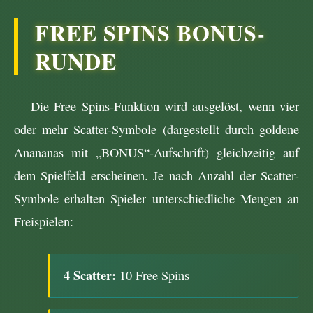
FREE SPINS BONUS-
RUNDE
Die Free Spins-Funktion wird ausgelöst, wenn vier
oder mehr Scatter-Symbole (dargestellt durch goldene
Anananas mit „BONUS“-Aufschrift) gleichzeitig auf
dem Spielfeld erscheinen. Je nach Anzahl der Scatter-
Symbole erhalten Spieler unterschiedliche Mengen an
Freispielen:
4 Scatter:
10 Free Spins