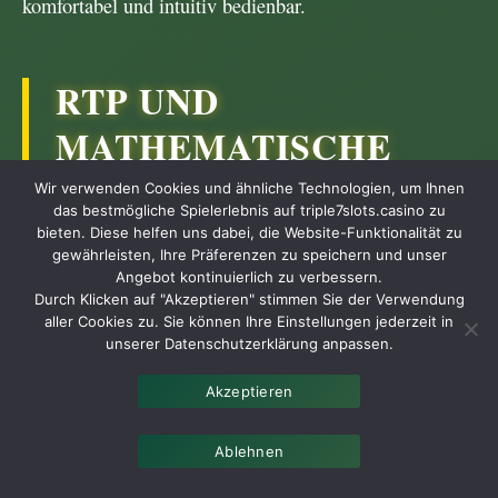
komfortabel und intuitiv bedienbar.
RTP UND
MATHEMATISCHE
EIGENSCHAFTEN
Wir verwenden Cookies und ähnliche Technologien, um Ihnen
das bestmögliche Spielerlebnis auf triple7slots.casino zu
bieten. Diese helfen uns dabei, die Website-Funktionalität zu
gewährleisten, Ihre Präferenzen zu speichern und unser
Mit einem RTP (Return to Player) von 96.50% liegt
Angebot kontinuierlich zu verbessern.
Fruit Party im oberen Bereich der Slot-Standards. Diese
Durch Klicken auf "Akzeptieren" stimmen Sie der Verwendung
aller Cookies zu. Sie können Ihre Einstellungen jederzeit in
Auszahlungsquote bedeutet, dass theoretisch 96.50%
unserer Datenschutzerklärung anpassen.
aller Einsätze langfristig an die Spieler zurückgezahlt
Akzeptieren
werden. Die hohe Volatilität des Spiels bedeutet jedoch,
dass diese Auszahlung über längere Zeiträume und mit
Ablehnen
erheblicher Varianz erfolgt.