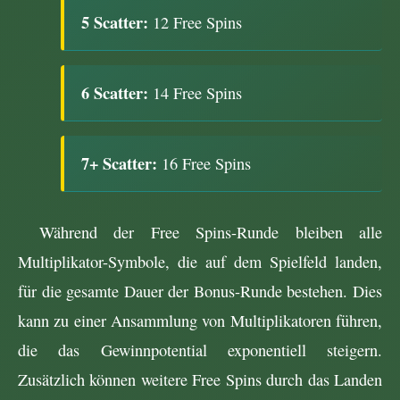
5 Scatter:
12 Free Spins
6 Scatter:
14 Free Spins
7+ Scatter:
16 Free Spins
Während der Free Spins-Runde bleiben alle
Multiplikator-Symbole, die auf dem Spielfeld landen,
für die gesamte Dauer der Bonus-Runde bestehen. Dies
kann zu einer Ansammlung von Multiplikatoren führen,
die das Gewinnpotential exponentiell steigern.
Zusätzlich können weitere Free Spins durch das Landen