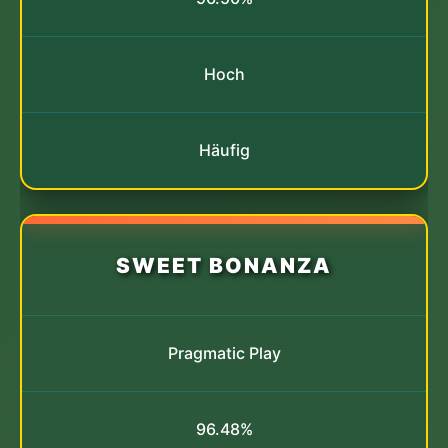
Hoch
Häufig
SWEET BONANZA
Pragmatic Play
96.48%