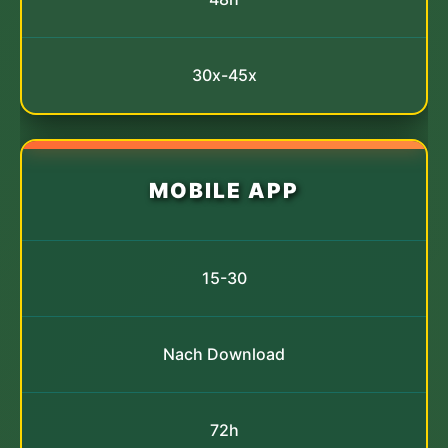
30x-45x
MOBILE APP
15-30
Nach Download
72h