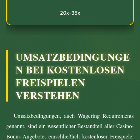
20x-35x
UMSATZBEDINGUNGE
N BEI KOSTENLOSEN
FREISPIELEN
VERSTEHEN
Umsatzbedingungen, auch Wagering Requirements
genannt, sind ein wesentlicher Bestandteil aller Casino-
Bonus-Angebote, einschließlich kostenloser Freispiele.