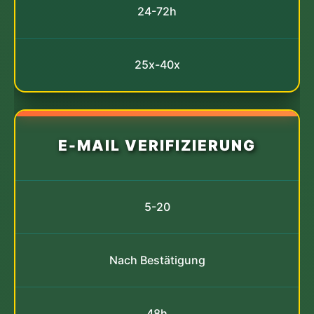
24-72h
25x-40x
E-MAIL VERIFIZIERUNG
5-20
Nach Bestätigung
48h