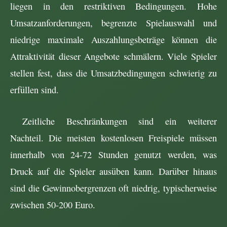
liegen in den restriktiven Bedingungen. Hohe
Umsatzanforderungen, begrenzte Spielauswahl und
niedrige maximale Auszahlungsbeträge können die
Attraktivität dieser Angebote schmälern. Viele Spieler
stellen fest, dass die Umsatzbedingungen schwierig zu
erfüllen sind.
Zeitliche Beschränkungen sind ein weiterer
Nachteil. Die meisten kostenlosen Freispiele müssen
innerhalb von 24-72 Stunden genutzt werden, was
Druck auf die Spieler ausüben kann. Darüber hinaus
sind die Gewinnobergrenzen oft niedrig, typischerweise
zwischen 50-200 Euro.