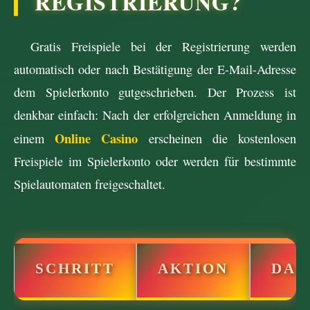
REGISTRIERUNG?
Gratis Freispiele bei der Registrierung werden
automatisch oder nach Bestätigung der E-Mail-Adresse
dem Spielerkonto gutgeschrieben. Der Prozess ist
denkbar einfach: Nach der erfolgreichen Anmeldung in
Online Casino
einem
erscheinen die kostenlosen
Freispiele im Spielerkonto oder werden für bestimmte
Spielautomaten freigeschaltet.
SCHRITT
AKTION
DAU