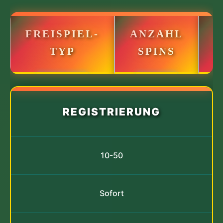
FREISPIEL-
ANZAHL
V
TYP
SPINS
REGISTRIERUNG
10-50
Sofort