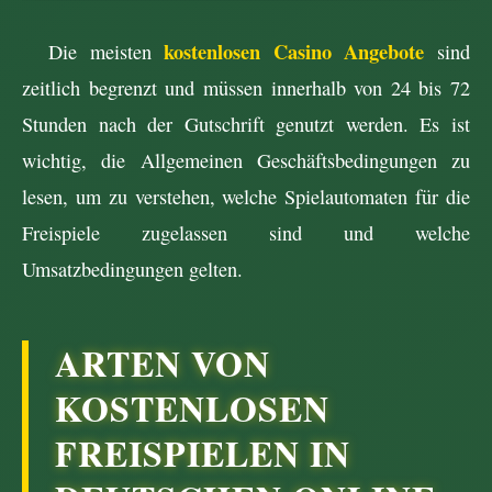
kostenlosen Casino Angebote
Die meisten
sind
zeitlich begrenzt und müssen innerhalb von 24 bis 72
Stunden nach der Gutschrift genutzt werden. Es ist
wichtig, die Allgemeinen Geschäftsbedingungen zu
lesen, um zu verstehen, welche Spielautomaten für die
Freispiele zugelassen sind und welche
Umsatzbedingungen gelten.
ARTEN VON
KOSTENLOSEN
FREISPIELEN IN