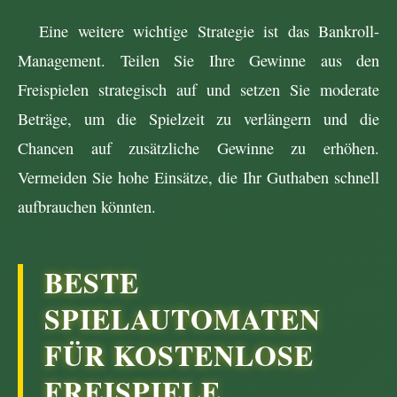
Eine weitere wichtige Strategie ist das Bankroll-
Management. Teilen Sie Ihre Gewinne aus den
Freispielen strategisch auf und setzen Sie moderate
Beträge, um die Spielzeit zu verlängern und die
Chancen auf zusätzliche Gewinne zu erhöhen.
Vermeiden Sie hohe Einsätze, die Ihr Guthaben schnell
aufbrauchen könnten.
BESTE
SPIELAUTOMATEN
FÜR KOSTENLOSE
FREISPIELE