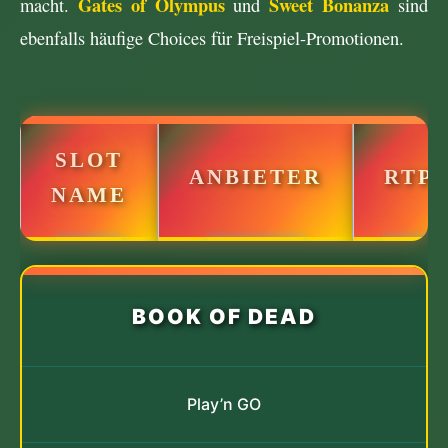
Gates of Olympus
Sweet Bonanza
macht.
und
sind
ebenfalls häufige Choices für Freispiel-Promotionen.
SLOT
ANBIETER
RTP
NAME
BOOK OF DEAD
Play’n GO