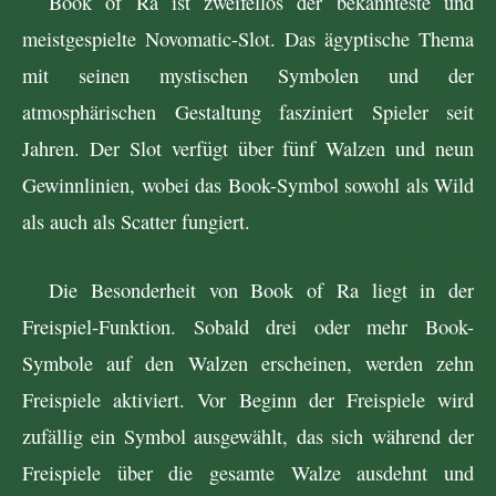
Book of Ra ist zweifellos der bekannteste und
meistgespielte Novomatic-Slot. Das ägyptische Thema
mit seinen mystischen Symbolen und der
atmosphärischen Gestaltung fasziniert Spieler seit
Jahren. Der Slot verfügt über fünf Walzen und neun
Gewinnlinien, wobei das Book-Symbol sowohl als Wild
als auch als Scatter fungiert.
Die Besonderheit von Book of Ra liegt in der
Freispiel-Funktion. Sobald drei oder mehr Book-
Symbole auf den Walzen erscheinen, werden zehn
Freispiele aktiviert. Vor Beginn der Freispiele wird
zufällig ein Symbol ausgewählt, das sich während der
Freispiele über die gesamte Walze ausdehnt und