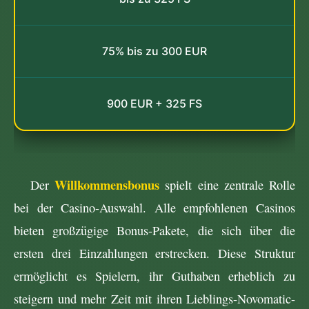
75% bis zu 300 EUR
900 EUR + 325 FS
Willkommensbonus
Der
spielt eine zentrale Rolle
bei der Casino-Auswahl. Alle empfohlenen Casinos
bieten großzügige Bonus-Pakete, die sich über die
ersten drei Einzahlungen erstrecken. Diese Struktur
ermöglicht es Spielern, ihr Guthaben erheblich zu
steigern und mehr Zeit mit ihren Lieblings-Novomatic-