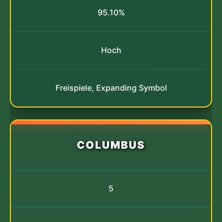
95.10%
Hoch
Freispiele, Expanding Symbol
COLUMBUS
5