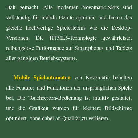
Halt gemacht. Alle modernen Novomatic-Slots sind
vollständig für mobile Geräte optimiert und bieten das
gleiche hochwertige Spielerlebnis wie die Desktop-
Versionen. Die HTML5-Technologie gewährleistet
reibungslose Performance auf Smartphones und Tablets
aller gängigen Betriebssysteme.
Mobile Spielautomaten
von Novomatic behalten
alle Features und Funktionen der ursprünglichen Spiele
bei. Die Touchscreen-Bedienung ist intuitiv gestaltet,
und die Grafiken wurden für kleinere Bildschirme
optimiert, ohne dabei an Qualität zu verlieren.