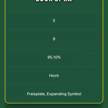
5
9
95.10%
Hoch
Freispiele, Expanding Symbol