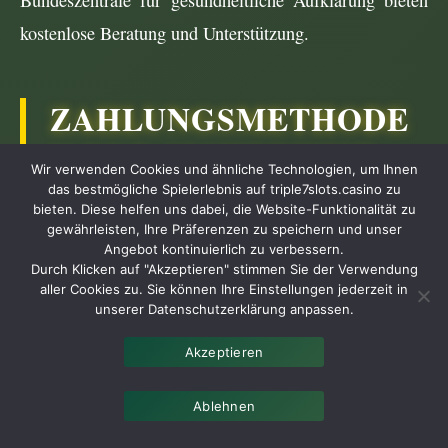
Bundeszentrale für gesundheitliche Aufklärung bieten
kostenlose Beratung und Unterstützung.
ZAHLUNGSMETHODE
N UND SICHERHEIT
Wir verwenden Cookies und ähnliche Technologien, um Ihnen
das bestmögliche Spielerlebnis auf triple7slots.casino zu
bieten. Diese helfen uns dabei, die Website-Funktionalität zu
legalen Online Casinos
Die empfohlenen
bieten
gewährleisten, Ihre Präferenzen zu speichern und unser
Angebot kontinuierlich zu verbessern.
eine Vielzahl sicherer Zahlungsmethoden. Neben
Durch Klicken auf "Akzeptieren" stimmen Sie der Verwendung
traditionellen Kreditkarten und Banküberweisungen
aller Cookies zu. Sie können Ihre Einstellungen jederzeit in
unserer Datenschutzerklärung anpassen.
stehen moderne E-Wallets wie PayPal, Skrill und
Akzeptieren
Neteller zur Verfügung. Viele Casinos akzeptieren auch
Kryptowährungen, was zusätzliche Anonymität und
Ablehnen
Sicherheit bietet.