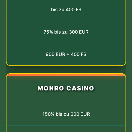
bis zu 400 FS
75% bis zu 300 EUR
900 EUR + 400 FS
MONRO CASINO
150% bis zu 600 EUR