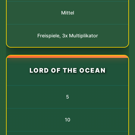
Mittel
Freispiele, 3x Multiplikator
LORD OF THE OCEAN
5
10