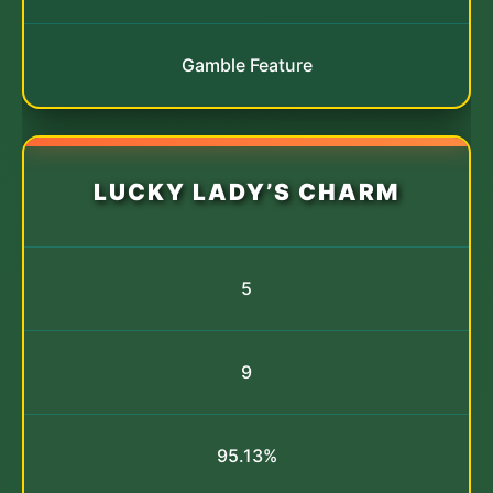
Gamble Feature
LUCKY LADY’S CHARM
5
9
95.13%