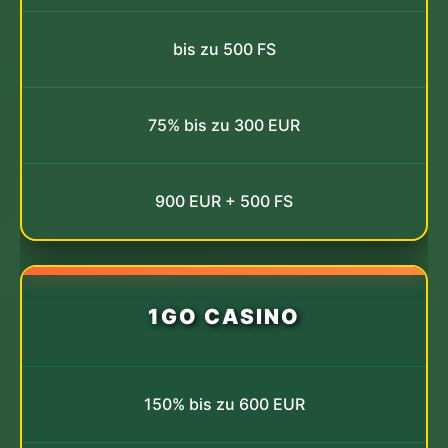
bis zu 500 FS
75% bis zu 300 EUR
900 EUR + 500 FS
1GO CASINO
150% bis zu 600 EUR