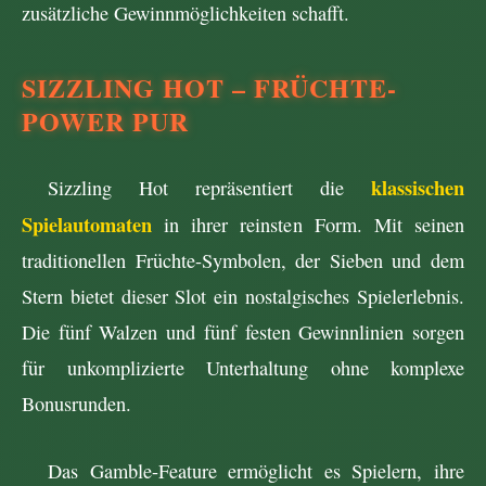
zusätzliche Gewinnmöglichkeiten schafft.
SIZZLING HOT – FRÜCHTE-
POWER PUR
klassischen
Sizzling Hot repräsentiert die
Spielautomaten
in ihrer reinsten Form. Mit seinen
traditionellen Früchte-Symbolen, der Sieben und dem
Stern bietet dieser Slot ein nostalgisches Spielerlebnis.
Die fünf Walzen und fünf festen Gewinnlinien sorgen
für unkomplizierte Unterhaltung ohne komplexe
Bonusrunden.
Das Gamble-Feature ermöglicht es Spielern, ihre