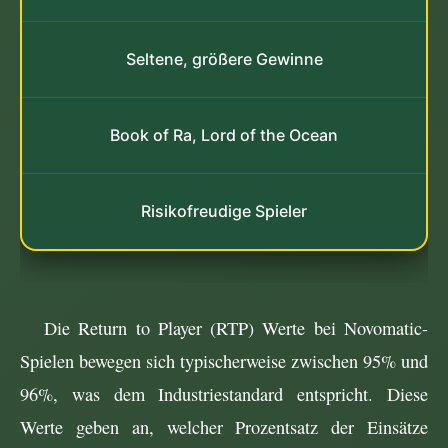
Seltene, größere Gewinne
Book of Ra, Lord of the Ocean
Risikofreudige Spieler
Die Return to Player (RTP) Werte bei Novomatic-
Spielen bewegen sich typischerweise zwischen 95% und
96%, was dem Industriestandard entspricht. Diese
Werte geben an, welcher Prozentsatz der Einsätze