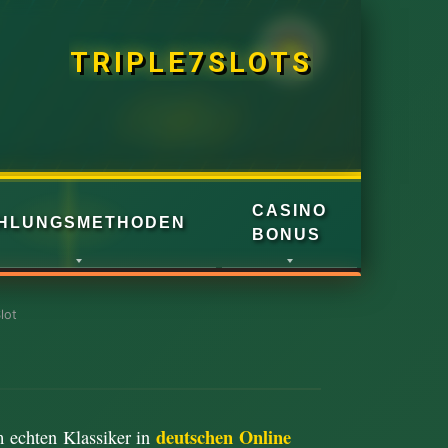
TRIPLE7SLOTS
CASINO
HLUNGSMETHODEN
BONUS
lot
deutschen Online
m echten Klassiker in