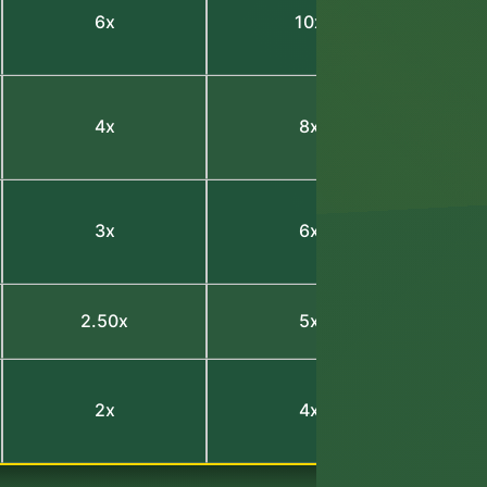
6x
10x
4x
8x
3x
6x
2.50x
5x
2x
4x