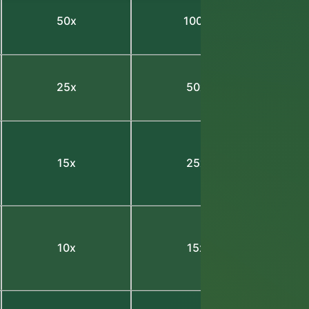
50x
100x
25x
50x
15x
25x
10x
15x