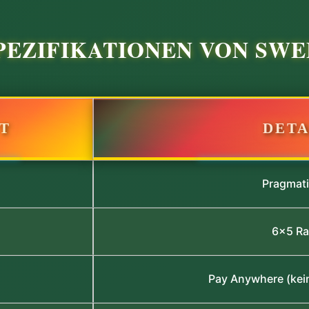
PEZIFIKATIONEN VON SW
T
DETA
Pragmati
6×5 Ra
Pay Anywhere (kein