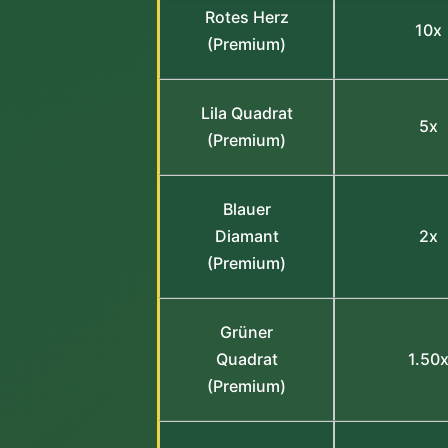
Rotes Herz
10x
(Premium)
Lila Quadrat
5x
(Premium)
Blauer
Diamant
2x
(Premium)
Grüner
Quadrat
1.50
(Premium)