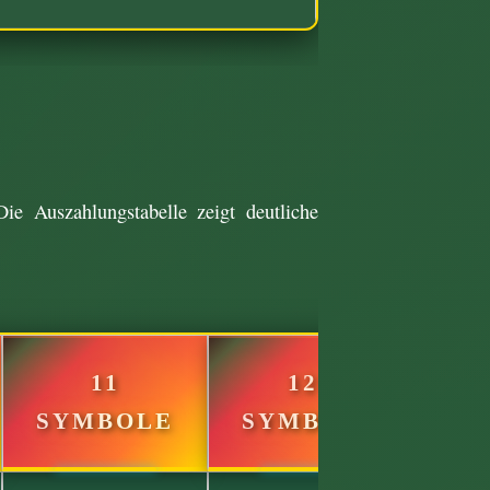
e Auszahlungstabelle zeigt deutliche
11
12+
SYMBOLE
SYMBOLE