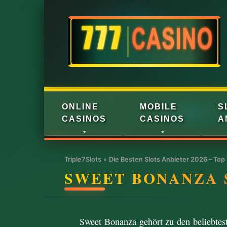
Skip
to
content
ONLINE
MOBILE
S
CASINOS
CASINOS
A
Triple7Slots
»
Die Besten Slots Anbieter 2026 – Top
SWEET BONANZA 
Sweet Bonanza gehört zu den beliebtes