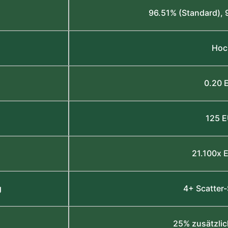
96.51% (Standard), 
Hoc
0.20 
125 
21.100x E
g
4+ Scatter
25% zusätzlic