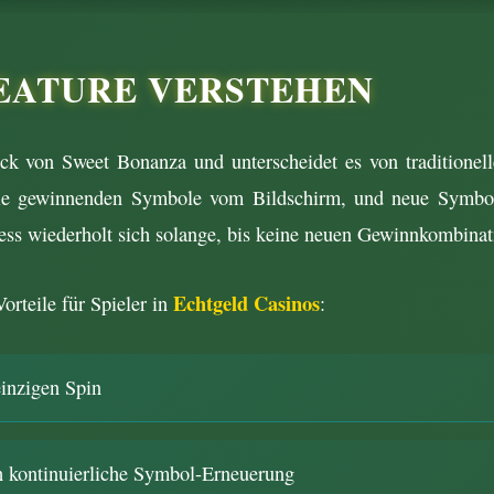
EATURE VERSTEHEN
ück von Sweet Bonanza und unterscheidet es von traditione
die gewinnenden Symbole vom Bildschirm, und neue Symbol
ozess wiederholt sich solange, bis keine neuen Gewinnkombina
Echtgeld Casinos
orteile für Spieler in
:
inzigen Spin
 kontinuierliche Symbol-Erneuerung