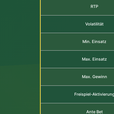
RTP
Volatilität
Min. Einsatz
Max. Einsatz
Max. Gewinn
Freispiel-Aktivierun
Ante Bet