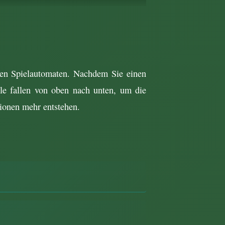
llen Spielautomaten. Nachdem Sie einen
e fallen von oben nach unten, um die
tionen mehr entstehen.