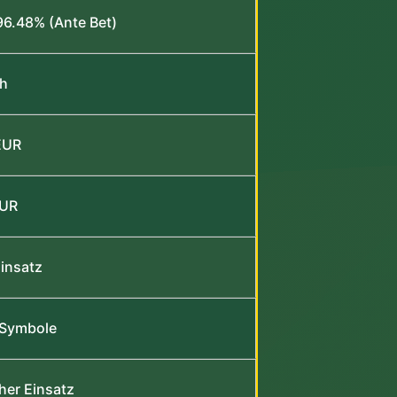
96.48% (Ante Bet)
h
EUR
EUR
insatz
-Symbole
her Einsatz