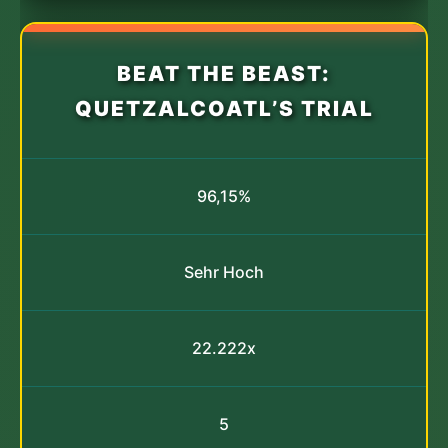
BEAT THE BEAST:
QUETZALCOATL’S TRIAL
96,15%
Sehr Hoch
22.222x
5