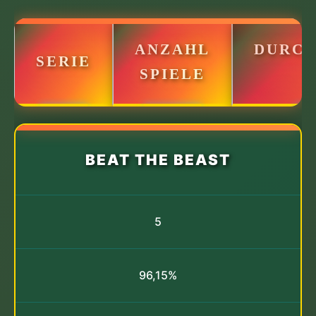
ANZAHL
DURCH
SERIE
SPIELE
BEAT THE BEAST
5
96,15%