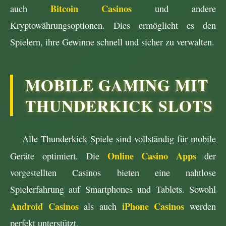
Bitcoin Casinos
auch
und andere
Kryptowährungsoptionen. Dies ermöglicht es den
Spielern, ihre Gewinne schnell und sicher zu verwalten.
MOBILE GAMING MIT
THUNDERKICK SLOTS
Alle Thunderkick Spiele sind vollständig für mobile
Online Casino Apps
Geräte optimiert. Die
der
vorgestellten Casinos bieten eine nahtlose
Spielerfahrung auf Smartphones und Tablets. Sowohl
Android Casinos
iPhone Casinos
als auch
werden
perfekt unterstützt.