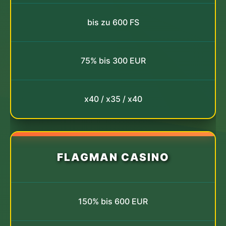
bis zu 600 FS
75% bis 300 EUR
x40 / x35 / x40
FLAGMAN CASINO
150% bis 600 EUR