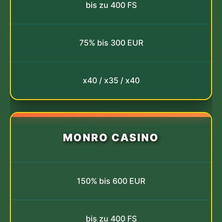
bis zu 400 FS
75% bis 300 EUR
x40 / x35 / x40
MONRO CASINO
150% bis 600 EUR
bis zu 400 FS