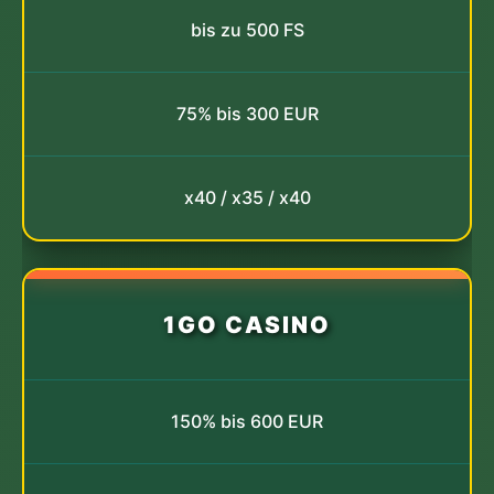
bis zu 500 FS
75% bis 300 EUR
x40 / x35 / x40
1GO CASINO
150% bis 600 EUR