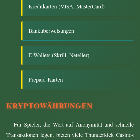
Kreditkarten (VISA, MasterCard)
Banküberweisungen
E-Wallets (Skrill, Neteller)
Prepaid-Karten
KRYPTOWÄHRUNGEN
Für Spieler, die Wert auf Anonymität und schnelle
Transaktionen legen, bieten viele Thunderkick Casinos