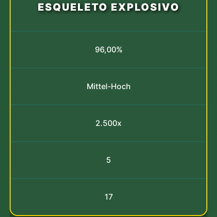
ESQUELETO EXPLOSIVO
96,00%
Mittel-Hoch
2.500x
5
17