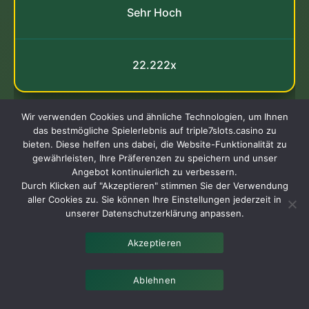
Sehr Hoch
22.222x
Wir verwenden Cookies und ähnliche Technologien, um Ihnen
das bestmögliche Spielerlebnis auf triple7slots.casino zu
PINK ELEPHANTS
bieten. Diese helfen uns dabei, die Website-Funktionalität zu
gewährleisten, Ihre Präferenzen zu speichern und unser
Angebot kontinuierlich zu verbessern.
Durch Klicken auf "Akzeptieren" stimmen Sie der Verwendung
aller Cookies zu. Sie können Ihre Einstellungen jederzeit in
2
unserer Datenschutzerklärung anpassen.
Akzeptieren
96,13%
Ablehnen