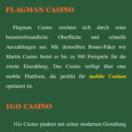
FLAGMAN CASINO
Flagman Casino zeichnet sich durch seine
benutzerfreundliche Oberfläche und schnelle
Auszahlungen aus. Mit demselben Bonus-Paket wie
Martin Casino bietet es bis zu 500 Freispiele für die
zweite Einzahlung. Das Casino verfügt über eine
mobile Casinos
mobile Plattform, die perfekt für
optimiert ist.
1GO CASINO
1Go Casino punktet mit seiner modernen Gestaltung