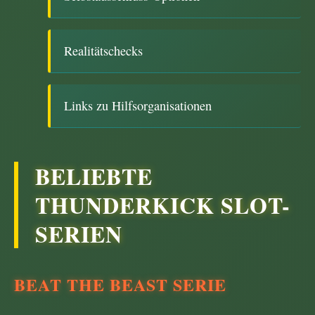
Realitätschecks
Links zu Hilfsorganisationen
BELIEBTE
THUNDERKICK SLOT-
SERIEN
BEAT THE BEAST SERIE