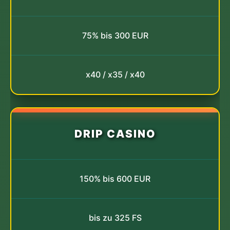
75% bis 300 EUR
x40 / x35 / x40
DRIP CASINO
150% bis 600 EUR
bis zu 325 FS