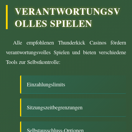
VERANTWORTUNGSV
OLLES SPIELEN
Alle empfohlenen Thunderkick Casinos fördern
verantwortungsvolles Spielen und bieten verschiedene
Tools zur Selbstkontrolle:
Einzahlungslimits
Sitzungszeitbegrenzungen
Selbstausschluss-Optionen