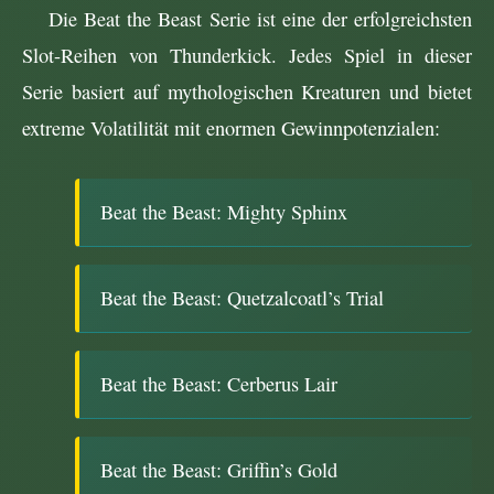
Die Beat the Beast Serie ist eine der erfolgreichsten
Slot-Reihen von Thunderkick. Jedes Spiel in dieser
Serie basiert auf mythologischen Kreaturen und bietet
extreme Volatilität mit enormen Gewinnpotenzialen:
Beat the Beast: Mighty Sphinx
Beat the Beast: Quetzalcoatl’s Trial
Beat the Beast: Cerberus Lair
Beat the Beast: Griffin’s Gold