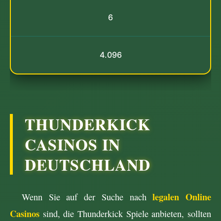
6
4.096
THUNDERKICK
CASINOS IN
DEUTSCHLAND
legalen Online
Wenn Sie auf der Suche nach
Casinos
sind, die Thunderkick Spiele anbieten, sollten