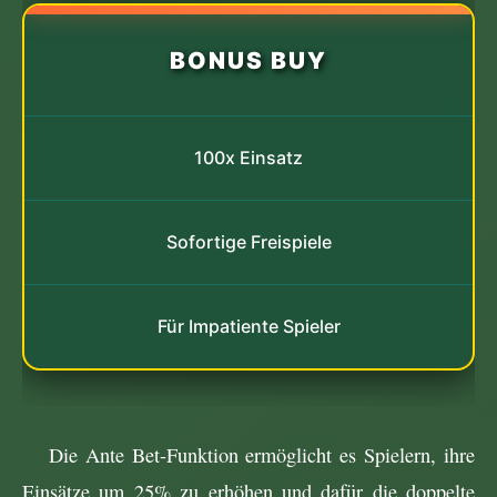
BONUS BUY
100x Einsatz
Sofortige Freispiele
Für Impatiente Spieler
Die Ante Bet-Funktion ermöglicht es Spielern, ihre
Einsätze um 25% zu erhöhen und dafür die doppelte