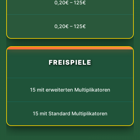
0,20€ – 125€
0,20€ – 125€
FREISPIELE
15 mit erweiterten Multiplikatoren
15 mit Standard Multiplikatoren