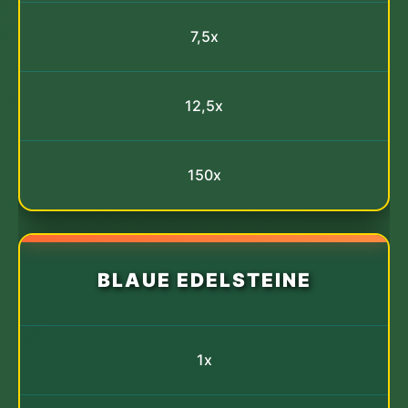
7,5x
12,5x
150x
BLAUE EDELSTEINE
1x