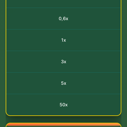
0,6x
1x
3x
5x
50x