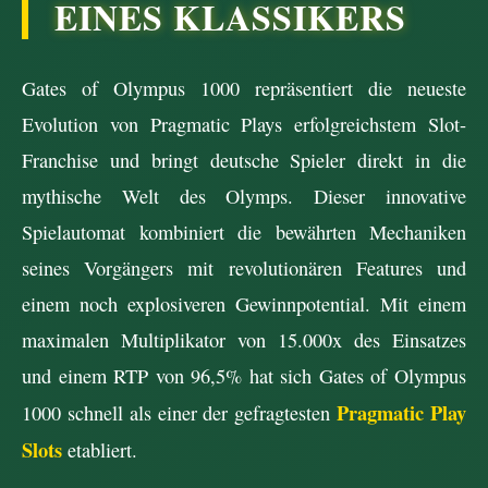
EINES KLASSIKERS
Gates of Olympus 1000 repräsentiert die neueste
Evolution von Pragmatic Plays erfolgreichstem Slot-
Franchise und bringt deutsche Spieler direkt in die
mythische Welt des Olymps. Dieser innovative
Spielautomat kombiniert die bewährten Mechaniken
seines Vorgängers mit revolutionären Features und
einem noch explosiveren Gewinnpotential. Mit einem
maximalen Multiplikator von 15.000x des Einsatzes
und einem RTP von 96,5% hat sich Gates of Olympus
Pragmatic Play
1000 schnell als einer der gefragtesten
Slots
etabliert.