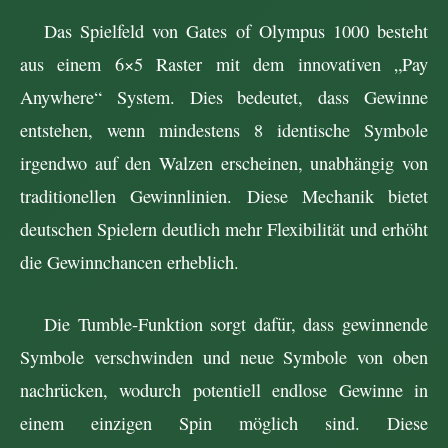
Das Spielfeld von Gates of Olympus 1000 besteht
aus einem 6×5 Raster mit dem innovativen „Pay
Anywhere“ System. Dies bedeutet, dass Gewinne
entstehen, wenn mindestens 8 identische Symbole
irgendwo auf den Walzen erscheinen, unabhängig von
traditionellen Gewinnlinien. Diese Mechanik bietet
deutschen Spielern deutlich mehr Flexibilität und erhöht
die Gewinnchancen erheblich.
Die Tumble-Funktion sorgt dafür, dass gewinnende
Symbole verschwinden und neue Symbole von oben
nachrücken, wodurch potentiell endlose Gewinne in
einem einzigen Spin möglich sind. Diese