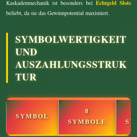
Echtgeld Slots
Kaskadenmechanik ist besonders bei
beliebt, da sie das Gewinnpotential maximiert.
SYMBOLWERTIGKEIT
UND
AUSZAHLUNGSSTRUK
TUR
8
SYMBOL
SYMBOLE
SY