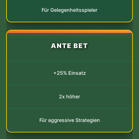
Für Gelegenheitsspieler
ANTE BET
+25% Einsatz
2x höher
Für aggressive Strategien