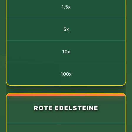
1,5x
5x
10x
100x
ROTE EDELSTEINE