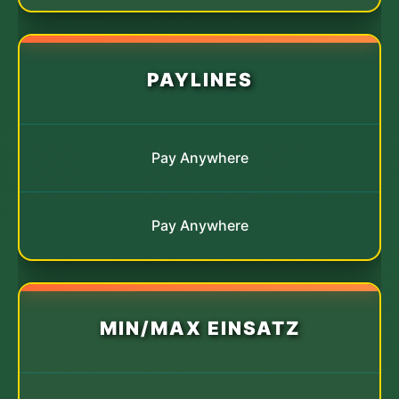
PAYLINES
Pay Anywhere
Pay Anywhere
MIN/MAX EINSATZ