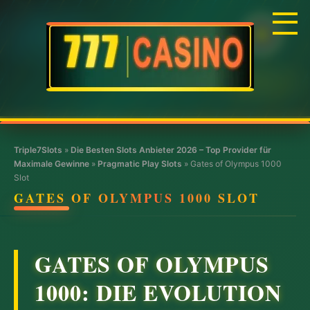
Skip
to
content
Triple7Slots
»
Die Besten Slots Anbieter 2026 – Top Provider für
Maximale Gewinne
»
Pragmatic Play Slots
»
Gates of Olympus 1000
Slot
GATES OF OLYMPUS 1000 SLOT
GATES OF OLYMPUS
1000: DIE EVOLUTION