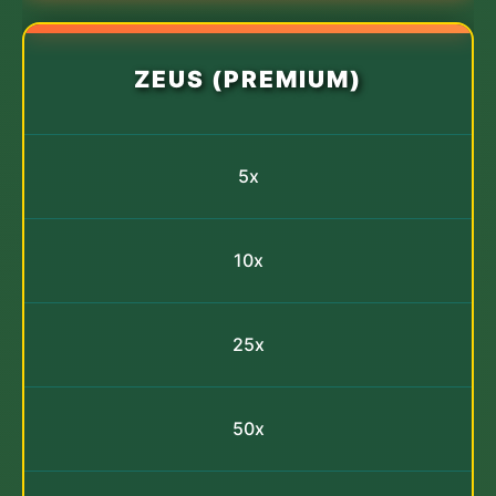
ZEUS (PREMIUM)
5x
10x
25x
50x