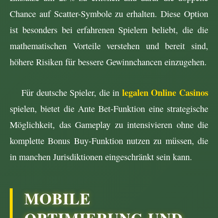
Chance auf Scatter-Symbole zu erhalten. Diese Option
ist besonders bei erfahrenen Spielern beliebt, die die
mathematischen Vorteile verstehen und bereit sind,
höhere Risiken für bessere Gewinnchancen einzugehen.
legalen Online Casinos
Für deutsche Spieler, die in
spielen, bietet die Ante Bet-Funktion eine strategische
Möglichkeit, das Gameplay zu intensivieren ohne die
komplette Bonus Buy-Funktion nutzen zu müssen, die
in manchen Jurisdiktionen eingeschränkt sein kann.
MOBILE