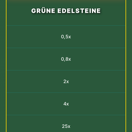
GRÜNE EDELSTEINE
0,5x
0,8x
2x
4x
25x