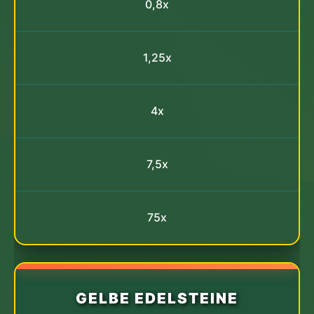
0,8x
1,25x
4x
7,5x
75x
GELBE EDELSTEINE